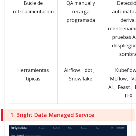
Bucle de
QA manual y
Detecci
retroalimentación
recarga
automátic
programada
deriva,
reentrenami
pruebas A
despliegu
sombr
Herramientas
Airflow、dbt、
Kubeflo
típicas
Snowflake
MLflow、Ve
AI、Feast、
TFX
1. Bright Data Managed Service