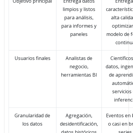
Objetivo principal
Entrega datos
Entrega
limpios y listos
característi
para análisis,
alta calid
para informes y
optimizar
paneles
modelo de 
continu
Usuarios finales
Analistas de
Científico
negocio,
datos, inge
herramientas BI
de aprendi
automáti
servicios
inferenc
Granularidad de
Agregación,
Eventos en 
los datos
desidentificación,
o casi en b
datos históricos
series