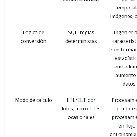
temporal
imágenes, 
Lógica de
SQL, reglas
Ingenierí
conversión
deterministas
característ
transformac
estadístic
embeddin
aumento
datos
Modo de cálculo
ETL/ELT por
Procesami
lotes; micro lotes
por lotes
ocasionales
procesami
en flujo
entrenamie