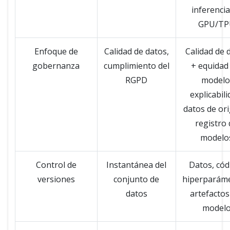
inferenci
GPU/TP
Enfoque de
Calidad de datos,
Calidad de 
gobernanza
cumplimiento del
+ equidad
RGPD
modelo
explicabili
datos de or
registro
modelo
Control de
Instantánea del
Datos, cód
versiones
conjunto de
hiperparáme
datos
artefactos
model