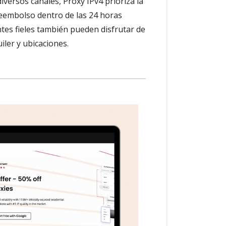
iversos canales, Proxy IPv4 prioriza la
 reembolso dentro de las 24 horas
entes fieles también pueden disfrutar de
iler y ubicaciones.