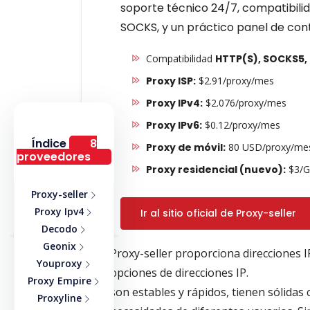
soporte técnico 24/7, compatibili
SOCKS, y un práctico panel de con
Compatibilidad
HTTP(S), SOCKS5, 
Proxy ISP:
$2.91/proxy/mes
Proxy IPv4:
$2.076/proxy/mes
Proxy IPv6:
$0.12/proxy/mes
Índice
8
Proxy de móvil:
80 USD/proxy/me
proveedores
Proxy residencial (nuevo):
$3/G
Proxy-seller
Proxy Ipv4
Ir al sitio oficial de Proxy-seller
Decodo
Geonix
Proxy-seller proporciona direcciones I
Youproxy
opciones de direcciones IP.
Proxy Empire
son estables y rápidos, tienen sólidas
Proxyline