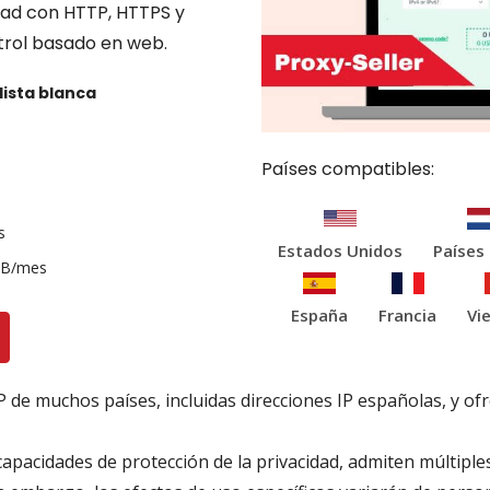
dad con HTTP, HTTPS y
trol basado en web.
lista blanca
Países compatibles:
s
Estados Unidos
Países
B/mes
España
Francia
Vi
P de muchos países, incluidas direcciones IP españolas, y of
 capacidades de protección de la privacidad, admiten múltiple