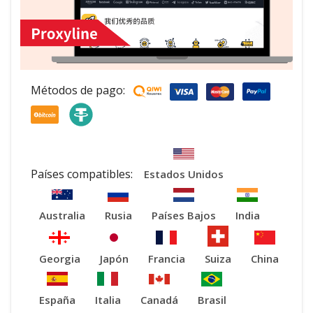
Métodos de pago:
Países compatibles:
Estados Unidos
Australia
Rusia
Países Bajos
India
Georgia
Japón
Francia
Suiza
China
España
Italia
Canadá
Brasil