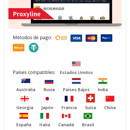
Métodos de pago:
Países compatibles:
Estados Unidos
Australia
Rusia
Países Bajos
India
Georgia
Japón
Francia
Suiza
China
España
Italia
Canadá
Brasil