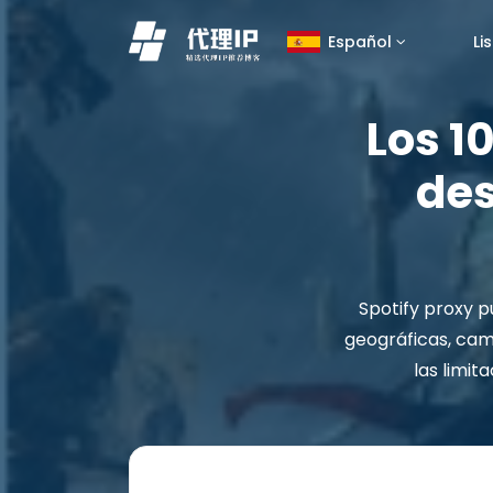
Li
Español
Los 1
des
Spotify proxy p
geográficas, camb
las limit