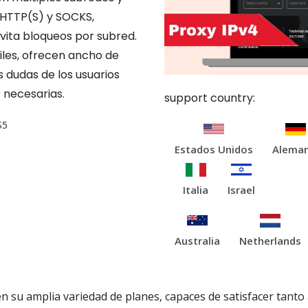
 HTTP(S) y SOCKS,
evita bloqueos por subred.
viles, ofrecen ancho de
as dudas de los usuarios
P necesarias.
support country:
S5
Estados Unidos
Aleman
Italia
Israel
Australia
Netherlands
a en su amplia variedad de planes, capaces de satisfacer tant