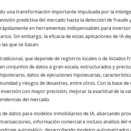
do una transformación importante impulsada por la inteligenc
visión predictiva del mercado hasta la detección de fraude y
 rápidamente en herramientas indispensables para inversore
rios. Sin embargo, la eficacia de estas aplicaciones de IA d
 las que se basan.
o tradicional, que depende de registros locales o de listados
 conjuntos de datos a gran escala, estructurados y preciso
hipotecario, datos de ejecuciones hipotecarias, característic
omunidad y riesgos de desastres, entre otros. Con la base de
inversión con mayor precisión, mejorar la exactitud de la val
 tendencias del mercado.
es de datos para modelos inmobiliarios de IA, abarcando pro
e transacciones, información comercial e incluso análisis del
endizaje automático, desarrollando modelos automatizados 