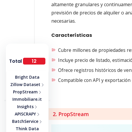
altamente granulares y continuament
previsión de precios de alquiler o aná
necesarias.
Características
Cubre millones de propiedades res
Incluye precio de listado, estimaci
Total
12
Ofrece registros históricos de ve
Bright Data
Compatible con API y exportación d
Zillow Dataset
PropStream
Immobiliare.it
Insights
2. PropStream
APISCRAPY
BatchService
Think Data