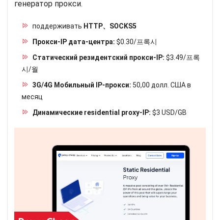
генератор прокси.
поддерживать
HTTP、SOCKS5
Прокси-IP дата-центра:
$0.30/프록시
Статический резидентский прокси-IP:
$3.49/프록
시/월
3G/4G Мобильный IP-прокси:
50,00 долл. США в
месяц
Динамические residential proxy-IP:
$3 USD/GB