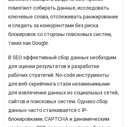
помогают собирать данные, исследовать
ключевые слова, отслеживать ранжирование
и следить за конкурентами без риска
блокировок со стороны поисковых систем,
таких как Google.
В SEO эффективный сбор данных необходим
для оценки результатов и разработки
рабочих стратегий. No-code инструменты
для веб-скрейпинга стали незаменимыми
для извлечения данных из социальных сетей,
сайтов и поисковых систем. Однако сбор
данных часто сталкивается с IP-
блокировками, CAPTCHA и динамическим