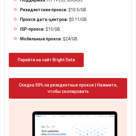
Поддержка:
HTTP(S), SOCKS5
Резидентские прокси:
$10.5/GB
Прокси дата-центров:
$0.11/GB
ISP-прокси:
$15/GB
Мобильные прокси:
$24/GB
Перейти на сайт Bright Data
Скидка 50% на резидентные прокси | Нажмите,
чтобы скопировать