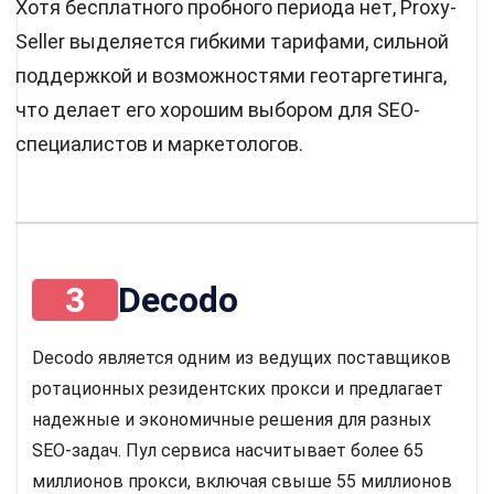
Хотя бесплатного пробного периода нет, Proxy-
Seller выделяется гибкими тарифами, сильной
поддержкой и возможностями геотаргетинга,
что делает его хорошим выбором для SEO-
специалистов и маркетологов.
3
Decodo
Decodo является одним из ведущих поставщиков
ротационных резидентских прокси и предлагает
надежные и экономичные решения для разных
SEO-задач. Пул сервиса насчитывает более 65
миллионов прокси, включая свыше 55 миллионов