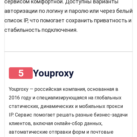
сервисом комфортной. Доступны варианты
авторизации по логину и паролю или через белый
список IP, что помогает сохранить приватность и
стабильность подключения.
5
Youproxy
Youproxy — российская компания, основанная в
2016 году и специализирующаяся на глобальных
статических, динамических и мобильных прокси
IP. Сервис помогает решать разные бизнес-задачи
клиентов, включая онлайн-сбор данных,
автоматические отправки форм и почтовые