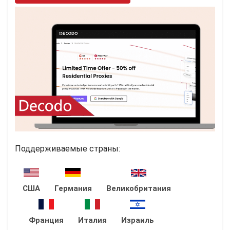
Поддерживаемые страны:
США
Германия
Великобритания
Франция
Италия
Израиль