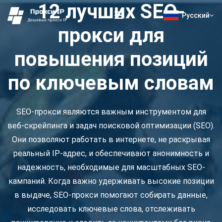
12 лучших SEO-
Русский
прокси для
повышения позиций
по ключевым словам
SEO-прокси являются важным инструментом для
веб-скрейпинга и задач поисковой оптимизации (SEO).
Они позволяют работать в интернете, не раскрывая
реальный IP-адрес, и обеспечивают анонимность и
надежность, необходимые для масштабных SEO-
кампаний. Когда важно удерживать высокие позиции
в выдаче, SEO-прокси помогают собирать данные,
исследовать ключевые слова, отслеживать