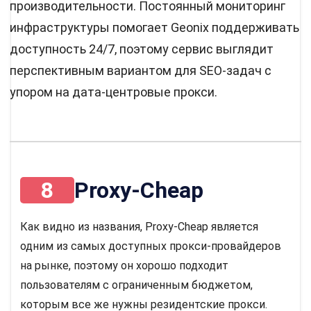
производительности. Постоянный мониторинг
инфраструктуры помогает Geonix поддерживать
доступность 24/7, поэтому сервис выглядит
перспективным вариантом для SEO-задач с
упором на дата-центровые прокси.
8
Proxy-Cheap
Как видно из названия, Proxy-Cheap является
одним из самых доступных прокси-провайдеров
на рынке, поэтому он хорошо подходит
пользователям с ограниченным бюджетом,
которым все же нужны резидентские прокси.