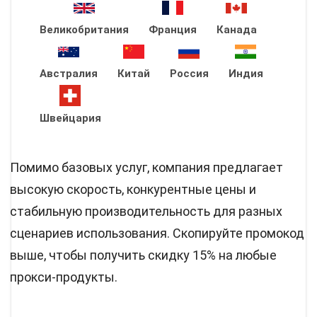
Великобритания
Франция
Канада
Австралия
Китай
Россия
Индия
Швейцария
Помимо базовых услуг, компания предлагает
высокую скорость, конкурентные цены и
стабильную производительность для разных
сценариев использования. Скопируйте промокод
выше, чтобы получить скидку 15% на любые
прокси-продукты.