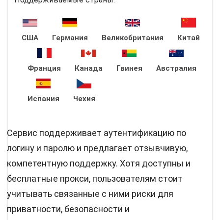
США
Германия
Великобритания
Китай
Франция
Канада
Гвинея
Австралия
Испания
Чехия
Сервис поддерживает аутентификацию по
логину и паролю и предлагает отзывчивую,
компетентную поддержку. Хотя доступны и
бесплатные прокси, пользователям стоит
учитывать связанные с ними риски для
приватности, безопасности и