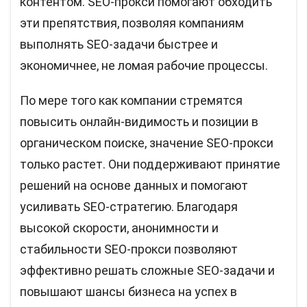
контентом. SEO-прокси помогают обходить
эти препятствия, позволяя компаниям
выполнять SEO-задачи быстрее и
экономичнее, не ломая рабочие процессы.
По мере того как компании стремятся
повысить онлайн-видимость и позиции в
органическом поиске, значение SEO-прокси
только растет. Они поддерживают принятие
решений на основе данных и помогают
усиливать SEO-стратегию. Благодаря
высокой скорости, анонимности и
стабильности SEO-прокси позволяют
эффективно решать сложные SEO-задачи и
повышают шансы бизнеса на успех в