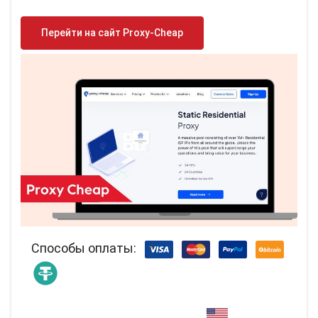
Перейти на сайт Proxy-Cheap
Способы оплаты: