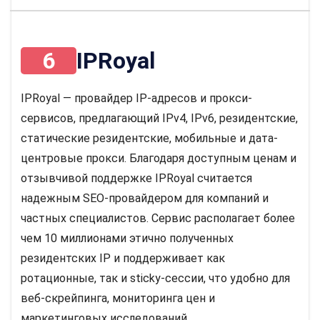
6
IPRoyal
IPRoyal — провайдер IP-адресов и прокси-
сервисов, предлагающий IPv4, IPv6, резидентские,
статические резидентские, мобильные и дата-
центровые прокси. Благодаря доступным ценам и
отзывчивой поддержке IPRoyal считается
надежным SEO-провайдером для компаний и
частных специалистов. Сервис располагает более
чем 10 миллионами этично полученных
резидентских IP и поддерживает как
ротационные, так и sticky-сессии, что удобно для
веб-скрейпинга, мониторинга цен и
маркетинговых исследований.