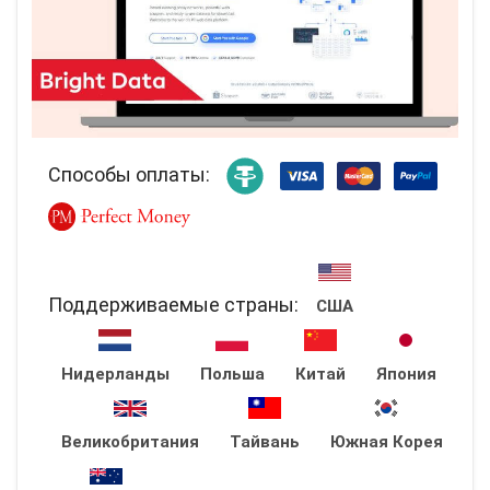
Способы оплаты:
Поддерживаемые страны:
США
Нидерланды
Польша
Китай
Япония
Великобритания
Тайвань
Южная Корея