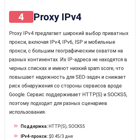
4
Proxy IPv4
Proxy IPv4 предлагает широкий выбор приватных
прокси, включая IPv4, IPv6, ISP и мобильные
прокси, с большим географическим охватом на
разных континентах. Их IP-адреса не находятся в
черных списках и имеют низкий spam score, что
повышает надежность для SEO-задач и снижает
риск обнаружения со стороны сервисов вроде
Google. Сервис поддерживает HTTP(S) и SOCKS5,
поэтому подходит для разных сценариев
использования.
Поддержка:
HTTP(S), SOCKS5
IPv4-прокси:
$0.45/3 дня