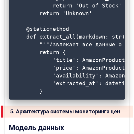
            return 'Out of Stock'

        return 'Unknown'

    @staticmethod

    def extract_all(markdown: str) ->
        """Извлекает все данные о тов
        return {

            'title': AmazonProductExt
            'price': AmazonProductExt
            'availability': AmazonPro
            'extracted_at': datetime.
        }
5. Архитектура системы мониторинга цен
Модель данных