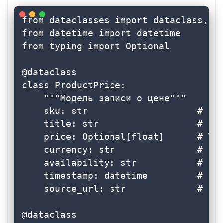
from dataclasses import dataclass, as
from datetime import datetime

from typing import Optional

@dataclass

class ProductPrice:

    """Модель записи о цене"""

    sku: str                    # SKU
    title: str                  # Наз
    price: Optional[float]      # Тек
    currency: str               # Код
    availability: str           # Ста
    timestamp: datetime         # Вре
    source_url: str             # Исх
@dataclass
