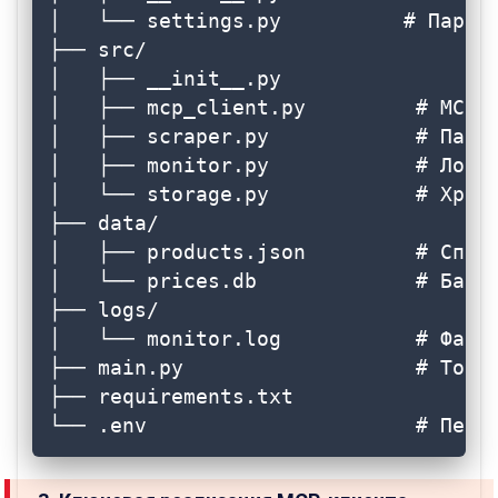
│   └── settings.py          # Параме
├── src/

│   ├── __init__.py

│   ├── mcp_client.py         # MCP-к
│   ├── scraper.py            # Парсе
│   ├── monitor.py            # Логик
│   └── storage.py            # Хране
├── data/

│   ├── products.json         # Списо
│   └── prices.db             # База 
├── logs/

│   └── monitor.log           # Файл 
├── main.py                   # Точка
├── requirements.txt

└── .env                      # Пере