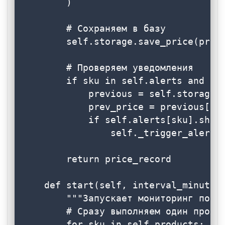
        )

        # Сохраняем в базу

        self.storage.save_price(price
        # Проверяем уведомления

        if sku in self.alerts and pri
            previous = self.storage.g
            prev_price = previous[0].
            if self.alerts[sku].shoul
                self._trigger_alert(s
        return price_record

    def start(self, interval_minutes:
        """Запускает мониторинг по ра
        # Сразу выполняем один проход
        for sku in self.products:
