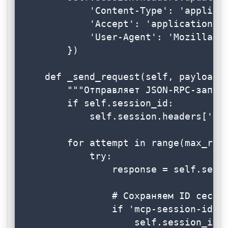
            'Content-Type': 'applicat
            'Accept': 'application/js
            'User-Agent': 'Mozilla/5.
        })

    def _send_request(self, payload: 
        """Отправляет JSON-RPC-запрос
        if self.session_id:

            self.session.headers['mcp
        for attempt in range(max_retr
            try:

                response = self.sessi
                # Сохраняем ID сессии
                if 'mcp-session-id' i
                    self.session_id =