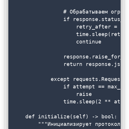
                # Обрабатываем ограни
                if response.status_co
                    retry_after = int
                    time.sleep(retry_
                    continue

                response.raise_for_st
                return response.json(
            except requests.RequestEx
                if attempt == max_ret
                    raise

                time.sleep(2 ** attem
    def initialize(self) -> bool:

        """Инициализирует протокол MC