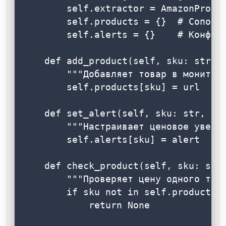
        self.extractor = AmazonProduc
        self.products = {}  # Сопоста
        self.alerts = {}    # Конфигу
    def add_product(self, sku: str, u
        """Добавляет товар в монитори
        self.products[sku] = url

    def set_alert(self, sku: str, ale
        """Настраивает ценовое уведом
        self.alerts[sku] = alert

    def check_product(self, sku: str)
        """Проверяет цену одного това
        if sku not in self.products:

            return None
