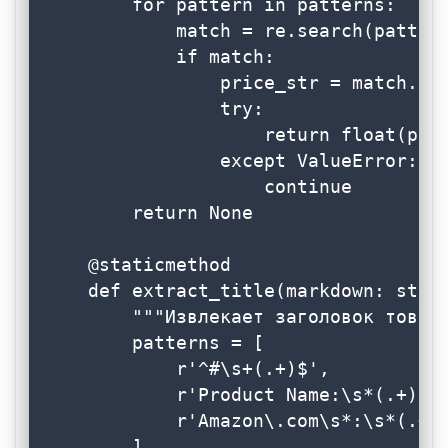
        for pattern in patterns:

            match = re.search(pattern
            if match:

                price_str = match.gro
                try:

                    return float(pric
                except ValueError:

                    continue

        return None

    @staticmethod

    def extract_title(markdown: str) 
        """Извлекает заголовок товара
        patterns = [

            r'^#\s+(.+)$',           
            r'Product Name:\s*(.+)', 
            r'Amazon\.com\s*:\s*(.+)'
        ]
