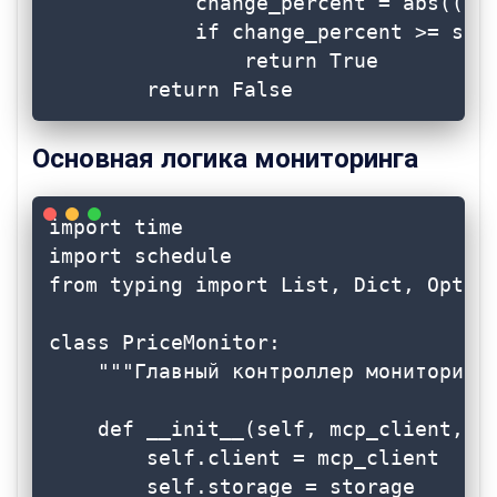
            change_percent = abs((cur
            if change_percent >= self
                return True

        return False
Основная логика мониторинга
import time

import schedule

from typing import List, Dict, Option
class PriceMonitor:

    """Главный контроллер мониторинга
    def __init__(self, mcp_client, st
        self.client = mcp_client

        self.storage = storage
