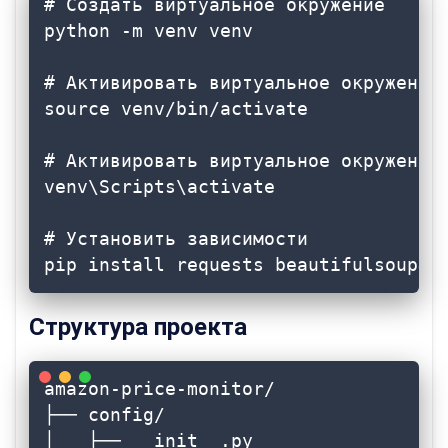
# Создать виртуальное окружение

python -m venv venv

# Активировать виртуальное окружение 
source venv/bin/activate

# Активировать виртуальное окружение 
venv\Scripts\activate

# Установить зависимости

pip install requests beautifulsoup4 
Структура проекта
amazon-price-monitor/

├── config/

│   ├── __init__.py
