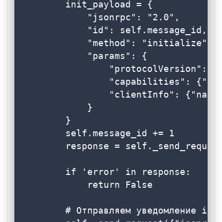
        init_payload = {

            "jsonrpc": "2.0",

            "id": self.message_id,

            "method": "initialize",

            "params": {

                "protocolVersion": "2
                "capabilities": {"roo
                "clientInfo": {"name"
            }

        }

        self.message_id += 1

        response = self._send_request
        if 'error' in response:

            return False

        # Отправляем уведомление init