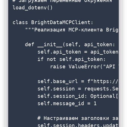
# Загружаем переменные окружения

load_dotenv()

class BrightDataMCPClient:

    """Реализация MCP-клиента Bright 
    def __init__(self, api_token: Opt
        self.api_token = api_token or
        if not self.api_token:

            raise ValueError("API Tok
        self.base_url = f"https://mcp
        self.session = requests.Sessi
        self.session_id: Optional[str
        self.message_id = 1

        # Настраиваем заголовки запро
        self.session.headers.update({