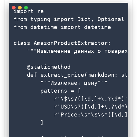
import re

from typing import Dict, Optional

from datetime import datetime

class AmazonProductExtractor:

    """Извлечение данных о товарах Am
    @staticmethod

    def extract_price(markdown: str) 
        """Извлекает цену"""

        patterns = [

            r'\$\s?([\d,]+\.?\d*)',  
            r'USD\s?([\d,]+\.?\d*)', 
            r'Price:\s*\$\s*([\d,]+\.
        ]
