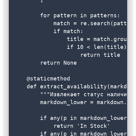
        for pattern in patterns:

            match = re.search(pattern
            if match:

                title = match.group(1
                if 10 < len(title) < 
                    return title

        return None

    @staticmethod

    def extract_availability(markdown
        """Извлекает статус наличия""
        markdown_lower = markdown.low
        if any(p in markdown_lower fo
            return 'In Stock'

        if any(p in markdown_lower fo