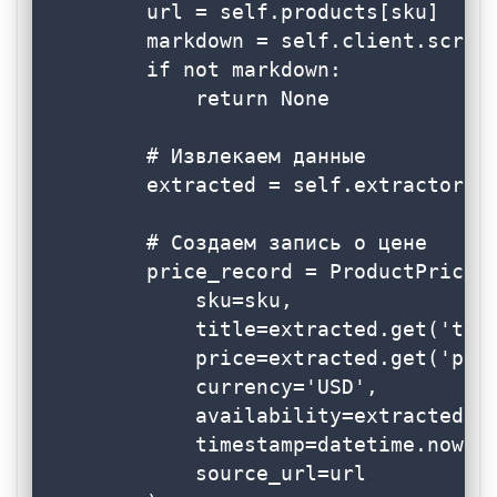
        url = self.products[sku]

        markdown = self.client.scrape
        if not markdown:

            return None

        # Извлекаем данные

        extracted = self.extractor.ex
        # Создаем запись о цене

        price_record = ProductPrice(

            sku=sku,

            title=extracted.get('titl
            price=extracted.get('pric
            currency='USD',

            availability=extracted.ge
            timestamp=datetime.now(),
            source_url=url
