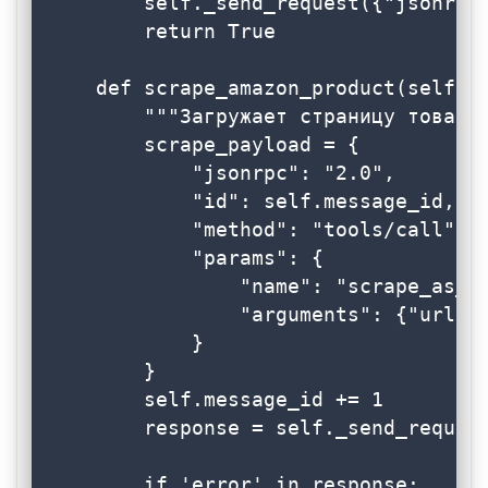
        self._send_request({"jsonrpc"
        return True

    def scrape_amazon_product(self, u
        """Загружает страницу товара 
        scrape_payload = {

            "jsonrpc": "2.0",

            "id": self.message_id,

            "method": "tools/call",

            "params": {

                "name": "scrape_as_ma
                "arguments": {"url": 
            }

        }

        self.message_id += 1

        response = self._send_request
        if 'error' in response:
