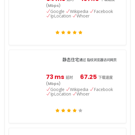
(Mbps)
Google
Wikipedia
Facebook
IpLocation
Whoer
静态住宅
通过 指纹浏览器访问网页
73 ms
67.25
延时
下载速度
(Mbps)
Google
Wikipedia
Facebook
IpLocation
Whoer