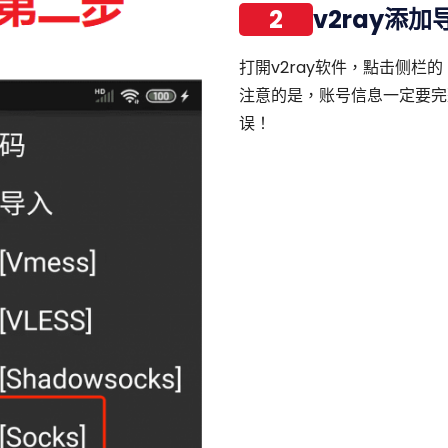
2
v2ray添加
打開v2ray软件，點击侧栏的 +
注意的是，账号信息一定要完
误！