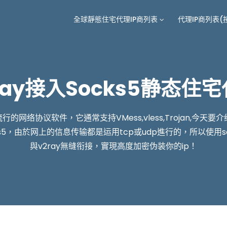
全球靜態住宅代理IP商列表
代理IP商列表(
ray接入Socks5静态住
流行的网络协议软件，它通常支持VMess,vless,Trojan,今天要
s5，由於网上的信息传输都是运用tcp或udp進行的，所以使用s
與v2ray無缝衔接，實現高度加密伪装你的ip！