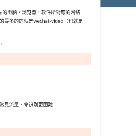
你點的电脑，浏览器，软件所對應的网络
的的就是wechat-video（也就是
议。
，伪装常見流量，令识别更困難