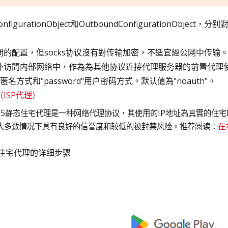
igurationObject和OutboundConfigurationObjec
外访問的配置，但socks协议沒有對传输加密，不适宜經公网中传输。so
xy對外访問内部网络中，作為為其他协议连接代理服务器的前置代理
"匿名方式和"password"用户密码方式。默认值為"noauth"。
ISP代理）
ks5静态住宅代理是一种网络代理协议，其使用的IP地址為真實的住宅
，在大多数情况下具有良好的信誉度和较低的被封禁风险。推荐阅读：
在
静态住宅代理的详细步骤