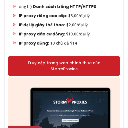
ủng hộ
Danh sách trắng HTTP/HTTPS
IP proxy riêng cao cấp:
$3,00/đại lý
IP đại lý giày thể thao:
$2,00/đại lý
IP proxy dân cư động:
$19,00/đại lý
IP proxy động:
10 chủ đề $14
Truy cập trang web chính thức của
StormProxies