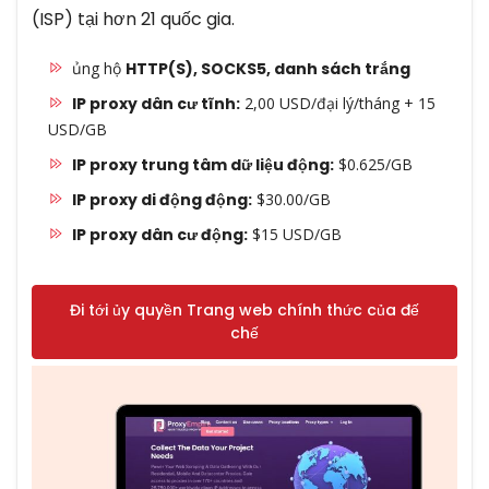
(ISP) tại hơn 21 quốc gia.
ủng hộ
HTTP(S), SOCKS5, danh sách trắng
IP proxy dân cư tĩnh:
2,00 USD/đại lý/tháng + 15
USD/GB
IP proxy trung tâm dữ liệu động:
$0.625/GB
IP proxy di động động:
$30.00/GB
IP proxy dân cư động:
$15 USD/GB
Đi tới ủy quyền Trang web chính thức của đế
chế