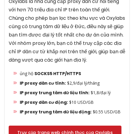
Oxylabs là nhà cung cấp proxy dân cư nổi tiếng
với hơn 70 triệu địa chỉ IP trên toàn thế giới.
Chúng cho phép bạn lọc theo khu vực và Oxylabs
cũng có trung tâm dữ liệu ở Đức, điều này sẽ giúp
bạn tìm được đại lý tốt nhất cho dự án của mình.
Với nhóm proxy lớn, bạn có thể truy cập các địa
chỉ IP dân cư từ khắp nơi trên thế giới, giúp bạn dễ
dàng vượt qua các giới hạn địa lý.
ủng hộ
SOCKS5 HTTP/HTTPS
IP proxy dân cư tĩnh:
$2,9/đại lý/tháng
IP proxy trung tâm dữ liệu tĩnh:
$1,8/đại lý
IP proxy dân cư động:
$10 USD/GB
IP proxy trung tâm dữ liệu động:
$0.55 USD/GB
Truy cập trang web chính thức của Oxylabs