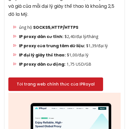
và giá của mỗi đại lý giày thể thao là khoảng 2,5
đô la Mỹ.
ủng hộ
SOCKS5,HTTP/HTTPS
IP proxy dân cư tĩnh:
$2,40/đại lý/tháng
IP proxy của trung tâm dữ liệu:
$1,39/đại lý
IP đại lý giày thể thao:
$1,00/đại lý
IP proxy dân cư động:
1,75 USD/GB
Tới trang web chính thức của IPRoyal